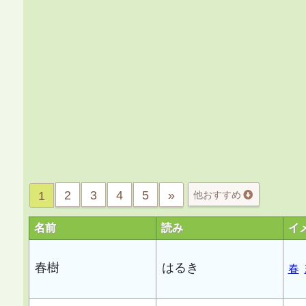
2
3
4
5
»
1
他おすすめ
名前
読み
イ
春樹
はるき
春