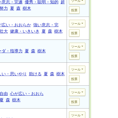
ツール
い意志・完遂
優秀・聡明・知的
超
努力
夏
森
樹木
投票
ツール
が広い・おおらか
強い意志・完
壮大
健康・いきいき
夏
森
樹木
投票
ツール
ーダ・指導力
夏
森
樹木
投票
ツール
しい・思いやり
助ける
夏
森
樹木
投票
ツール
自由
心が広い・おおら
夏
森
樹木
投票
ツール