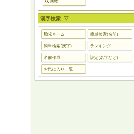
画数
漢字検索 ▽
胎児ネーム
簡単検索(名前)
簡単検索(漢字)
ランキング
名前作成
設定(名字など)
お気に入り一覧