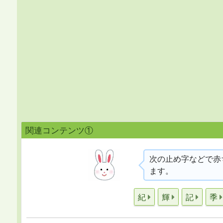
関連コンテンツ①
次の止め字などで赤
ます。
紀
輝
記
季