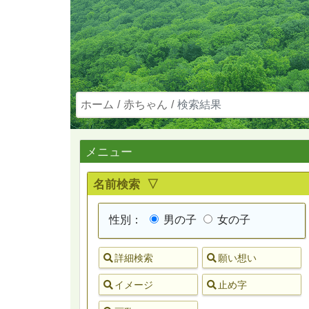
ホーム
赤ちゃん
検索結果
メニュー
名前検索 ▽
性別：
男の子
女の子
詳細検索
願い想い
イメージ
止め字