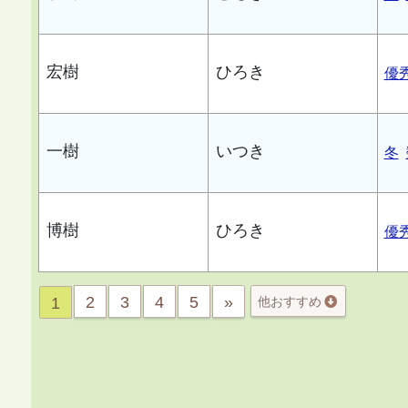
宏樹
ひろき
優
一樹
いつき
冬
博樹
ひろき
優
2
3
4
5
»
1
他おすすめ