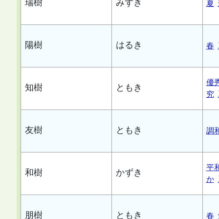
瑞樹
みずき
夏
陽樹
はるき
春
優
知樹
ともき
究
友樹
ともき
調
平
和樹
かずき
か
朋樹
ともき
春