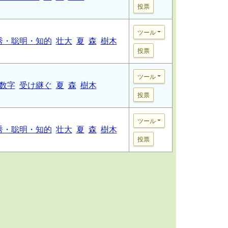
投票
ツール
秀・聡明・知的
壮大
夏
森
樹木
投票
ツール
数字
受け継ぐ
夏
森
樹木
投票
ツール
秀・聡明・知的
壮大
夏
森
樹木
投票