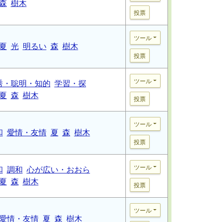
森
樹木
投票
ツール
夏
光
明るい
森
樹木
投票
ツール
秀・聡明・知的
学習・探
夏
森
樹木
投票
ツール
和
愛情・友情
夏
森
樹木
投票
ツール
和
調和
心が広い・おおら
夏
森
樹木
投票
ツール
愛情・友情
夏
森
樹木