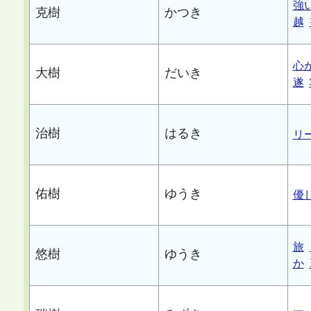
強
克樹
かつき
越
心
大樹
だいき
遂
治樹
はるき
リ
佑樹
ゆうき
優
旅
悠樹
ゆうき
か