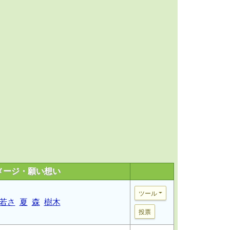
メージ・願い想い
ツール
若さ
夏
森
樹木
投票