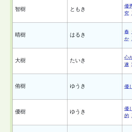
優
智樹
ともき
究
春
晴樹
はるき
か
心
大樹
たいき
遂
侑樹
ゆうき
優
優
優樹
ゆうき
的