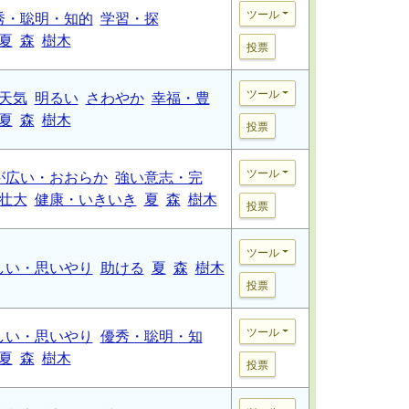
ツール
秀・聡明・知的
学習・探
夏
森
樹木
投票
ツール
天気
明るい
さわやか
幸福・豊
夏
森
樹木
投票
ツール
が広い・おおらか
強い意志・完
壮大
健康・いきいき
夏
森
樹木
投票
ツール
しい・思いやり
助ける
夏
森
樹木
投票
ツール
しい・思いやり
優秀・聡明・知
夏
森
樹木
投票