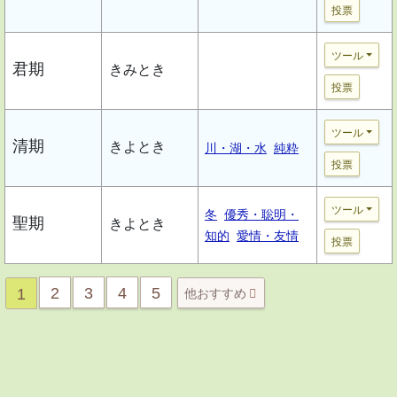
投票
ツール
君期
きみとき
投票
ツール
清期
きよとき
川・湖・水
純粋
投票
ツール
冬
優秀・聡明・
聖期
きよとき
知的
愛情・友情
投票
2
3
4
5
1
他おすすめ