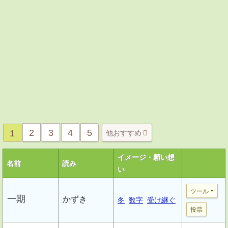
2
3
4
5
1
他おすすめ
イメージ・願い想
名前
読み
い
ツール
一期
かずき
冬
数字
受け継ぐ
投票