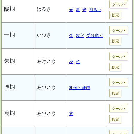
ツール
陽期
はるき
春
夏
光
明るい
投票
ツール
一期
いつき
冬
数字
受け継ぐ
投票
ツール
朱期
あけとき
秋
色
投票
ツール
厚期
あつとき
礼儀・謙虚
投票
ツール
篤期
あつとき
旅
投票