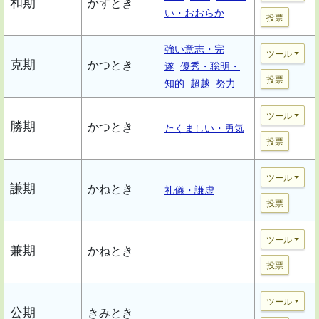
和期
かずとき
い・おおらか
投票
強い意志・完
ツール
克期
かつとき
遂
優秀・聡明・
投票
知的
超越
努力
ツール
勝期
かつとき
たくましい・勇気
投票
ツール
謙期
かねとき
礼儀・謙虚
投票
ツール
兼期
かねとき
投票
ツール
公期
きみとき