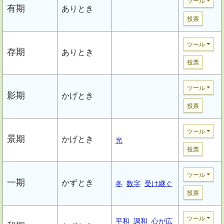
ツール
有期
ありとき
投票
ツール
存期
ありとき
投票
ツール
影期
かげとき
投票
ツール
景期
かげとき
光
投票
ツール
一期
かずとき
冬
数字
受け継ぐ
投票
ツール
平和
調和
心が広