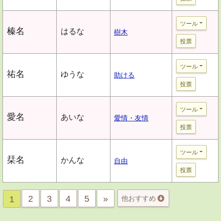
ツール
榛名
はるな
樹木
投票
ツール
祐名
ゆうな
助ける
投票
ツール
愛名
あいな
愛情・友情
投票
ツール
栞名
かんな
自由
投票
2
3
4
5
»
1
他おすすめ