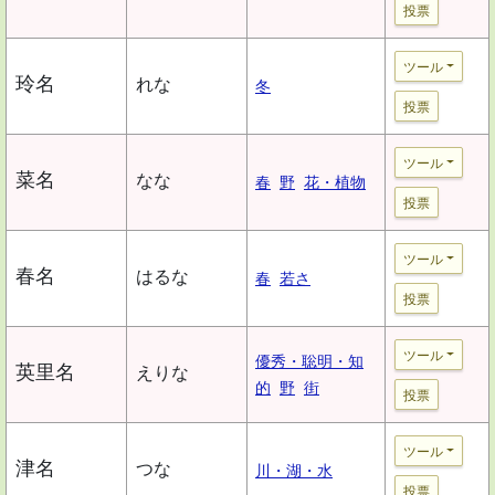
投票
ツール
玲名
れな
冬
投票
ツール
菜名
なな
春
野
花・植物
投票
ツール
春名
はるな
春
若さ
投票
ツール
優秀・聡明・知
英里名
えりな
的
野
街
投票
ツール
津名
つな
川・湖・水
投票