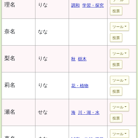
理名
りな
調和
学習・探究
投票
ツール
奈名
なな
投票
ツール
梨名
りな
秋
樹木
投票
ツール
莉名
りな
花・植物
投票
ツール
瀬名
せな
海
川・湖・水
投票
ツール