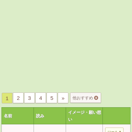
2
3
4
5
»
1
他おすすめ
イメージ・願い想
名前
読み
い
ツール