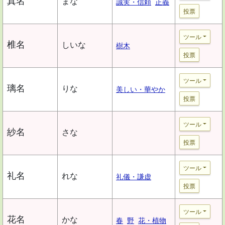
真名
まな
誠実・信頼
正義
投票
ツール
椎名
しいな
樹木
投票
ツール
璃名
りな
美しい・華やか
投票
ツール
紗名
さな
投票
ツール
礼名
れな
礼儀・謙虚
投票
ツール
花名
かな
春
野
花・植物