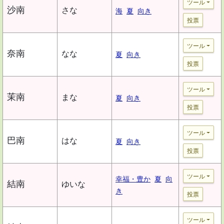
ツール
沙南
さな
海
夏
向き
投票
ツール
奈南
なな
夏
向き
投票
ツール
茉南
まな
夏
向き
投票
ツール
巴南
はな
夏
向き
投票
ツール
幸福・豊か
夏
向
結南
ゆいな
き
投票
ツール