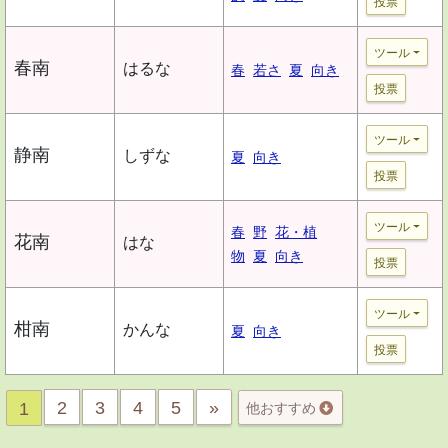
投票
ツール
春南
はるな
春
若さ
夏
向き
投票
ツール
静南
しずな
夏
向き
投票
ツール
春
野
花・植
花南
はな
物
夏
向き
投票
ツール
柑南
かんな
夏
向き
投票
2
3
4
5
»
1
他おすすめ