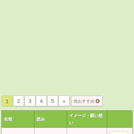
2
3
4
5
»
1
他おすすめ
イメージ・願い想
名前
読み
い