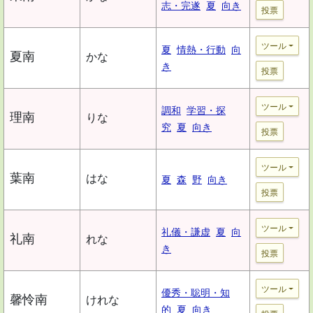
志・完遂
夏
向き
投票
ツール
夏
情熱・行動
向
夏南
かな
き
投票
ツール
調和
学習・探
理南
りな
究
夏
向き
投票
ツール
葉南
はな
夏
森
野
向き
投票
ツール
礼儀・謙虚
夏
向
礼南
れな
き
投票
ツール
優秀・聡明・知
馨怜南
けれな
的
夏
向き