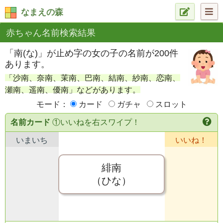
なまえの森
赤ちゃん名前検索結果
「南(な)」が止め字の女の子の名前が200件
あります。
「沙南、奈南、茉南、巴南、結南、紗南、恋南、
瀬南、遥南、優南」などがあります。
モード：
カード
ガチャ
スロット
名前カード
①いいねを右スワイプ！
いまいち
いいね！
緋南
（ひな）