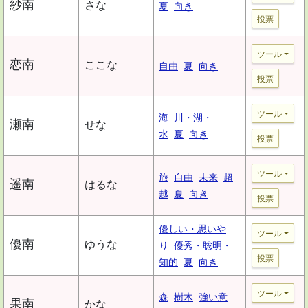
紗南
さな
夏
向き
投票
ツール
恋南
ここな
自由
夏
向き
投票
ツール
海
川・湖・
瀬南
せな
水
夏
向き
投票
ツール
旅
自由
未来
超
遥南
はるな
越
夏
向き
投票
優しい・思いや
ツール
優南
ゆうな
り
優秀・聡明・
投票
知的
夏
向き
ツール
森
樹木
強い意
果南
かな