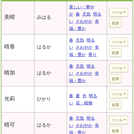
美しい・華や
ツール
か
春
天気
明る
美晴
みはる
い
さわやか
幸
投票
福・豊か
春
天気
明る
ツール
晴香
はるか
い
さわやか
幸
投票
福・豊か
香り
春
天気
明る
ツール
晴加
はるか
い
さわやか
幸
投票
福・豊か
ツール
春
夏
光
明る
光莉
ひかり
い
花・植物
投票
春
天気
明る
ツール
晴可
はるか
い
さわやか
幸
投票
福・豊か