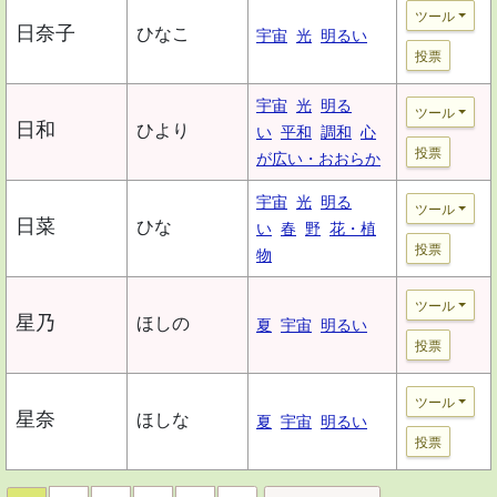
ツール
日奈子
ひなこ
宇宙
光
明るい
投票
宇宙
光
明る
ツール
日和
ひより
い
平和
調和
心
投票
が広い・おおらか
宇宙
光
明る
ツール
日菜
ひな
い
春
野
花・植
投票
物
ツール
星乃
ほしの
夏
宇宙
明るい
投票
ツール
星奈
ほしな
夏
宇宙
明るい
投票