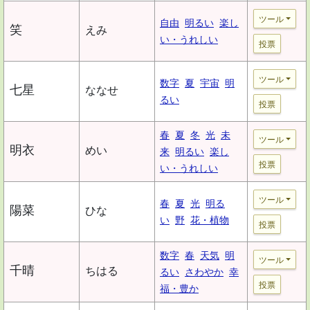
ツール
自由
明るい
楽し
笑
えみ
い・うれしい
投票
ツール
数字
夏
宇宙
明
七星
ななせ
るい
投票
春
夏
冬
光
未
ツール
明衣
めい
来
明るい
楽し
投票
い・うれしい
ツール
春
夏
光
明る
陽菜
ひな
い
野
花・植物
投票
数字
春
天気
明
ツール
千晴
ちはる
るい
さわやか
幸
投票
福・豊か