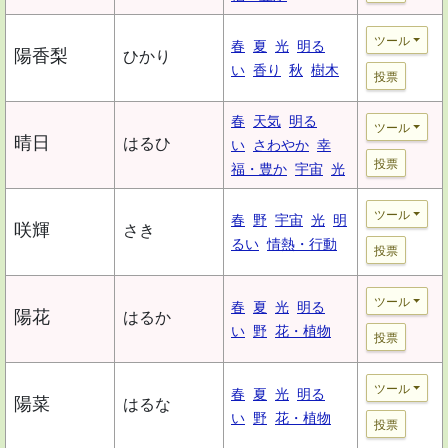
ツール
春
夏
光
明る
陽香梨
ひかり
い
香り
秋
樹木
投票
春
天気
明る
ツール
晴日
はるひ
い
さわやか
幸
投票
福・豊か
宇宙
光
ツール
春
野
宇宙
光
明
咲輝
さき
るい
情熱・行動
投票
ツール
春
夏
光
明る
陽花
はるか
い
野
花・植物
投票
ツール
春
夏
光
明る
陽菜
はるな
い
野
花・植物
投票