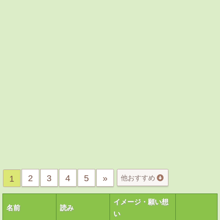
2
3
4
5
»
1
他おすすめ
イメージ・願い想
名前
読み
い