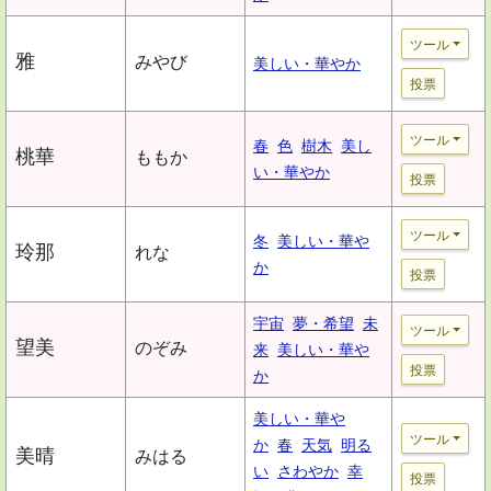
ツール
雅
みやび
美しい・華やか
投票
ツール
春
色
樹木
美し
桃華
ももか
い・華やか
投票
ツール
冬
美しい・華や
玲那
れな
か
投票
宇宙
夢・希望
未
ツール
望美
のぞみ
来
美しい・華や
投票
か
美しい・華や
ツール
か
春
天気
明る
美晴
みはる
い
さわやか
幸
投票