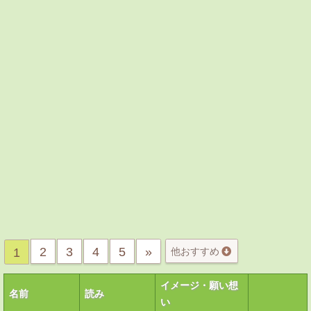
2
3
4
5
»
1
他おすすめ
イメージ・願い想
名前
読み
い