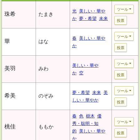
ツール
光
美しい・華や
珠希
たまき
か
夢・希望
未来
投票
ツール
春
美しい・華や
華
はな
か
投票
ツール
美しい・華や
美羽
みわ
か
空
投票
ツール
夢・希望
未来
美
希美
のぞみ
しい・華やか
投票
春
色
樹木
優
ツール
秀・聡明・知
桃佳
ももか
的
美しい・華や
投票
か