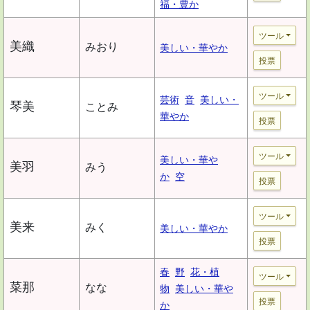
福・豊か
ツール
美織
みおり
美しい・華やか
投票
ツール
芸術
音
美しい・
琴美
ことみ
華やか
投票
ツール
美しい・華や
美羽
みう
か
空
投票
ツール
美来
みく
美しい・華やか
投票
春
野
花・植
ツール
菜那
なな
物
美しい・華や
投票
か