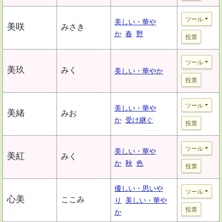
ツール
美しい・華や
美咲
みさき
か
春
野
投票
ツール
美玖
みく
美しい・華やか
投票
ツール
美しい・華や
美緒
みお
か
受け継ぐ
投票
ツール
美しい・華や
美紅
みく
か
秋
色
投票
優しい・思いや
ツール
心美
ここみ
り
美しい・華や
投票
か