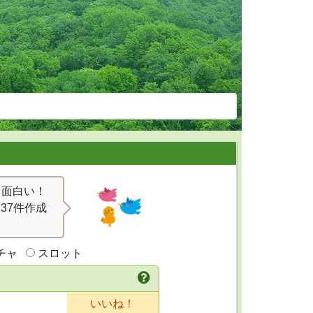
！面白い！
37件作成
チャ
スロット
いいね！