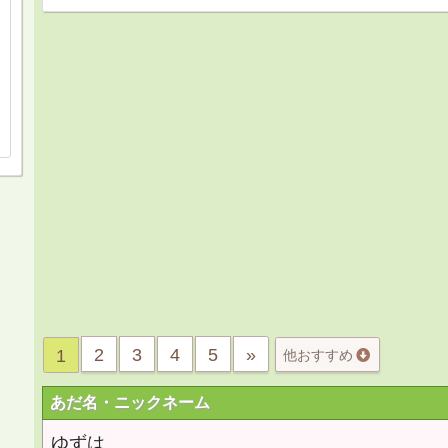
2
3
4
5
»
1
他おすすめ
あだ名・ニックネーム
ゆずは