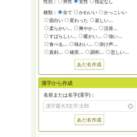
性別：
男性
女性
指定なし
種類：
全て
かわいい
かっこいい
面白い
変わった
楽しい…
柔らかい…
爽やか…
活発…
すばらしい…
暖かい…
強い…
食べる…
味わい…
掛け声…
真剣…
確実…
調和…
悲しい…
あだ名作成
漢字から作成
名前または名字(漢字)：
あだ名作成