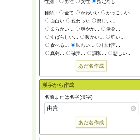
性別：
男性
女性
指定なし
種類：
全て
かわいい
かっこいい
面白い
変わった
楽しい…
柔らかい…
爽やか…
活発…
すばらしい…
暖かい…
強い…
食べる…
味わい…
掛け声…
真剣…
確実…
調和…
悲しい…
あだ名作成
漢字から作成
名前または名字(漢字)：
あだ名作成