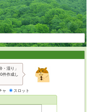
心酔・湿り」
0件作成し
チャ
スロット