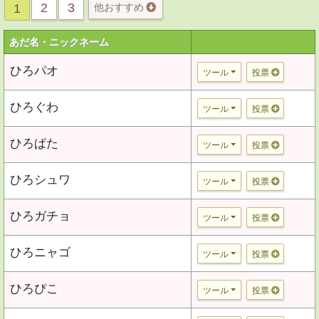
2
3
1
他おすすめ
あだ名・ニックネーム
ひろパオ
ツール
投票
ひろぐわ
ツール
投票
ひろぱた
ツール
投票
ひろシュワ
ツール
投票
ひろガチョ
ツール
投票
ひろニャゴ
ツール
投票
ひろぴこ
ツール
投票