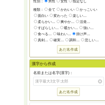
性別：
男性
女性
指定なし
種類：
全て
かわいい
かっこいい
面白い
変わった
楽しい…
柔らかい…
爽やか…
活発…
すばらしい…
暖かい…
強い…
食べる…
味わい…
掛け声…
真剣…
確実…
調和…
悲しい…
あだ名作成
漢字から作成
名前または名字(漢字)：
あだ名作成