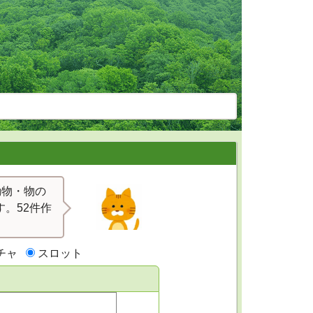
動物・物の
。52件作
チャ
スロット