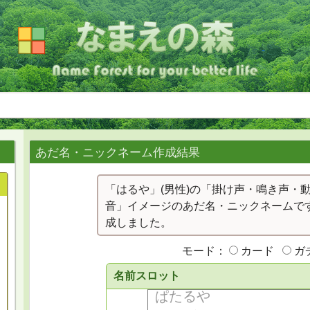
あだ名・ニックネーム作成結果
「はるや」(男性)の「掛け声・鳴き声・
音」イメージのあだ名・ニックネームです
成しました。
モード：
カード
ガ
名前スロット