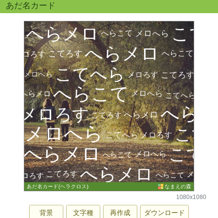
あだ名カード
1080x1080
背景
文字種
再作成
ダウンロード