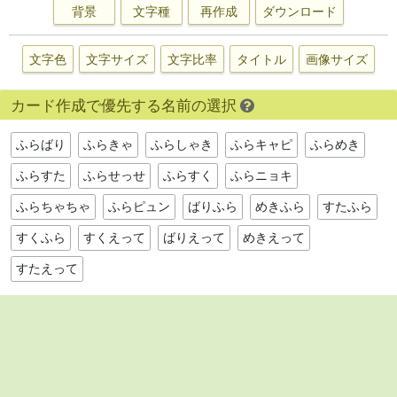
背景
文字種
再作成
ダウンロード
文字色
文字サイズ
文字比率
タイトル
画像サイズ
カード作成で優先する名前の選択
ふらばり
ふらきゃ
ふらしゃき
ふらキャピ
ふらめき
ふらすた
ふらせっせ
ふらすく
ふらニョキ
ふらちゃちゃ
ふらピュン
ばりふら
めきふら
すたふら
すくふら
すくえって
ばりえって
めきえって
すたえって