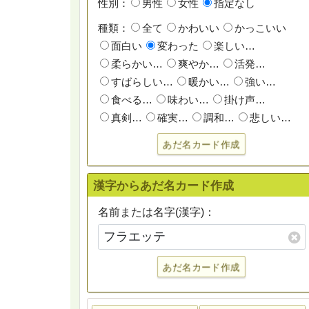
性別：
男性
女性
指定なし
種類：
全て
かわいい
かっこいい
面白い
変わった
楽しい…
柔らかい…
爽やか…
活発…
すばらしい…
暖かい…
強い…
食べる…
味わい…
掛け声…
真剣…
確実…
調和…
悲しい…
あだ名カード作成
漢字からあだ名カード作成
名前または名字(漢字)：
あだ名カード作成