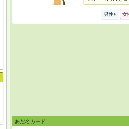
男性
女
あだ名カード