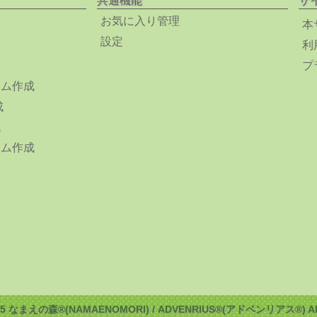
共通機能
サ
お気に入り管理
本
設定
利
プ
ーム作成
成
成
ーム作成
025 なまえの森®(NAMAENOMORI) / ADVENRIUS®(アドベンリアス®) All ri