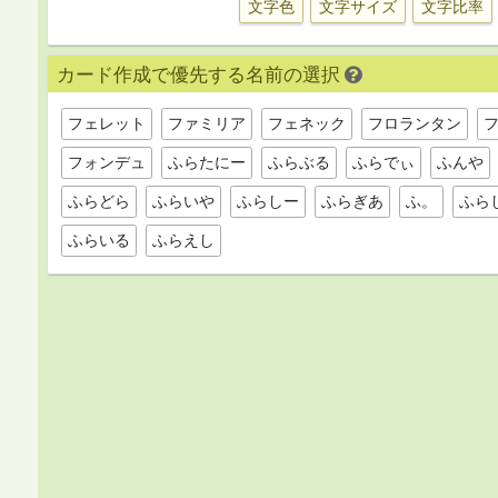
文字色
文字サイズ
文字比率
カード作成で優先する名前の選択
フェレット
ファミリア
フェネック
フロランタン
フォンデュ
ふらたにー
ふらぶる
ふらでぃ
ふんや
ふらどら
ふらいや
ふらしー
ふらぎあ
ふ。
ふら
ふらいる
ふらえし