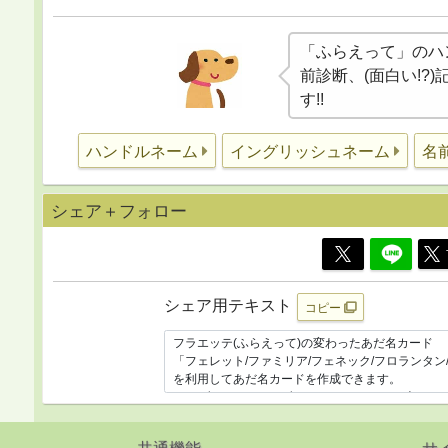
「ふらえって」のハ
前診断、(面白い!?
す!!
ハンドルネーム
イングリッシュネーム
名
シェア＋フォロー
シェア用テキスト
コピー