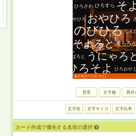
背景
文字種
再作
文字色
文字サイズ
文字比率
カード作成で優先する名前の選択