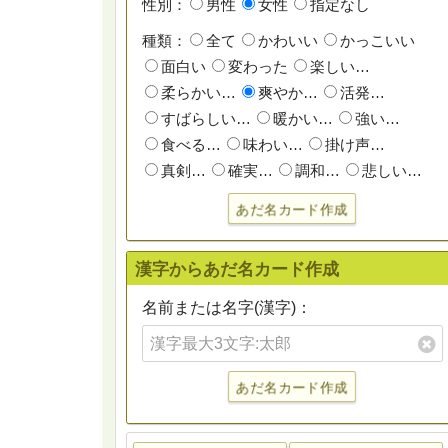
性別：
男性
女性
指定なし
種類：
全て
かわいい
かっこいい
面白い
変わった
楽しい…
柔らかい…
爽やか…
活発…
すばらしい…
暖かい…
強い…
食べる…
味わい…
掛け声…
真剣…
確実…
調和…
悲しい…
あだ名カード作成
漢字からあだ名カード作成
名前または名字(漢字)：
あだ名カード作成