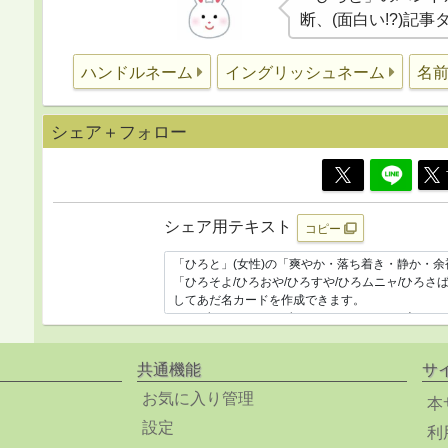
断、(面白い!?)記
ハンドルネーム
イングリッシュネーム
名
シェア＋フォロー
シェア用テキスト
コピー
共通機能
サ
お気に入り管理
本
設定
利