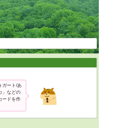
ォガート/あ
ルカ」などの
カードを作