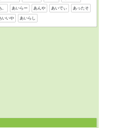
あ。
あいらー
あんや
あいでぃ
あったそ
あいいや
あいらし