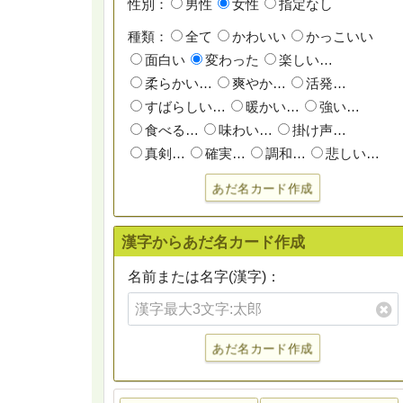
性別：
男性
女性
指定なし
種類：
全て
かわいい
かっこいい
面白い
変わった
楽しい…
柔らかい…
爽やか…
活発…
すばらしい…
暖かい…
強い…
食べる…
味わい…
掛け声…
真剣…
確実…
調和…
悲しい…
あだ名カード作成
漢字からあだ名カード作成
名前または名字(漢字)：
あだ名カード作成