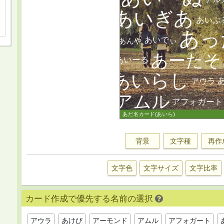
背景
文字種
再作
文字色
文字サイズ
文字比率
カード作成で優先する名前の選択
アウラ
あけび
アーモンド
アムル
アフォガート