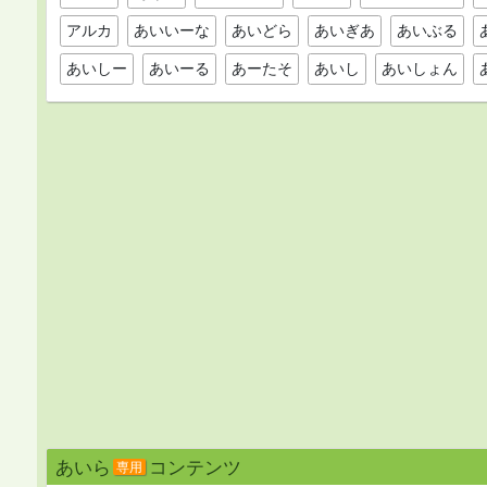
アルカ
あいいーな
あいどら
あいぎあ
あいぶる
あいしー
あいーる
あーたそ
あいし
あいしょん
あいら
コンテンツ
専用