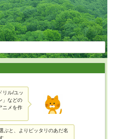
ドリル/ユッ
ーン」などの
アニメを作
選ぶと、よりピッタリのあだ名
す。