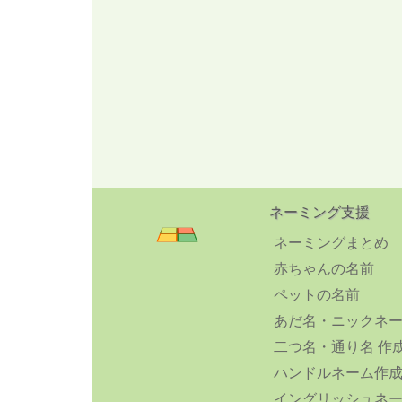
ネーミング支援
ネーミングまとめ
赤ちゃんの名前
ペットの名前
あだ名・ニックネ
二つ名・通り名 作
ハンドルネーム作
イングリッシュネ