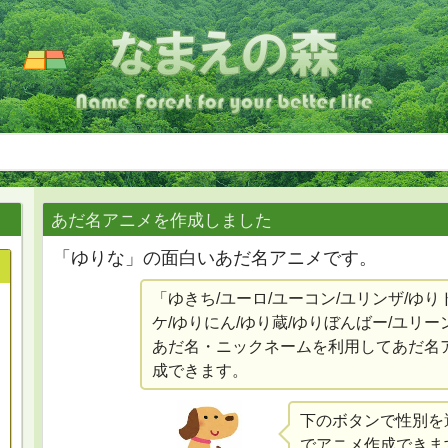
あだ名アニメを作成しました
「ゆりな」の面白いあだ名アニメです。
「ゆきち/ユーロ/ユーコン/ユリンザ/ゆり
ケ/ゆりにん/ゆり蔵/ゆりぼんばー/ユリ
あだ名・ニックネームを利用してあだ名
成できます。
下のボタンで性別を
でアニメ作成できま