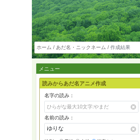
ホーム
あだ名・ニックネーム
作成結果
メニュー
読みからあだ名アニメ作成
名字の読み：
名前の読み：