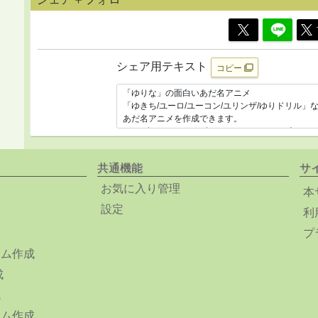
シェア用テキスト
コピー
共通機能
サ
お気に入り管理
本
設定
利
プ
ーム作成
成
成
ーム作成