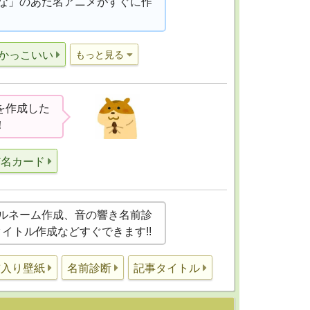
な」のあだ名アニメがすぐに作
かっこいい
もっと見る
を作成した
！
だ名カード
ルネーム作成、音の響き名前診
事タイトル作成などすぐできます!!
前入り壁紙
名前診断
記事タイトル