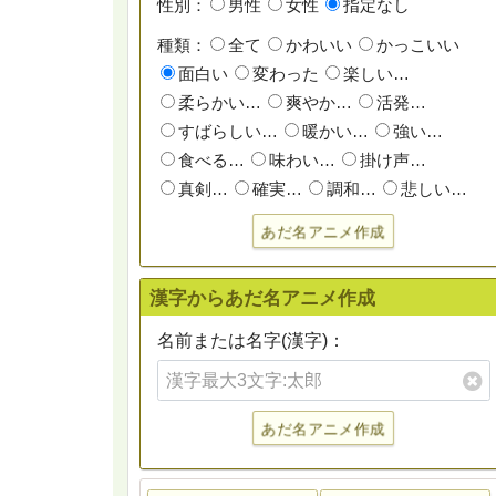
性別：
男性
女性
指定なし
種類：
全て
かわいい
かっこいい
面白い
変わった
楽しい…
柔らかい…
爽やか…
活発…
すばらしい…
暖かい…
強い…
食べる…
味わい…
掛け声…
真剣…
確実…
調和…
悲しい…
あだ名アニメ作成
漢字からあだ名アニメ作成
名前または名字(漢字)：
あだ名アニメ作成