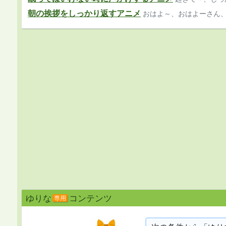
朝の挨拶をしっかり返すアニメ
おはよ～、おはよーさん
ゆりな
コンテンツ
専用