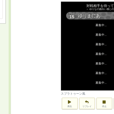
スプラトゥーン風
再生
リプレイ
停止