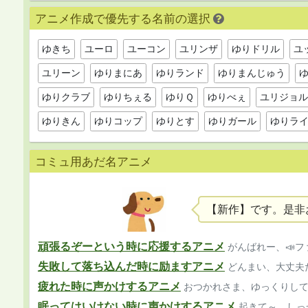
アニメ作成で優先する名前の選択
ゆきち
ユーロ
ユーコン
ユリンザ
ゆりドリル
ユ
ユリーン
ゆりまにあ
ゆりランド
ゆりまんじゅう
ゆりクラブ
ゆりちぇる
ゆりＱ
ゆりべぇ
ユリジョル
ゆりきん
ゆりコップ
ゆりとす
ゆりガール
ゆりラ
コミュ用あだ名アニメ
【新作】です。是非
頑張るぞーという時に応援するアニメ
がんばれー、📣
失敗して落ち込んだ時に励ますアニメ
どんまい、大丈夫
疲れた時に声かけするアニメ
おつかれさま、ゆっくりし
眠ってはいけない時に声かけするアニメ
起きて～、しっ