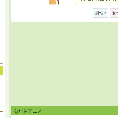
男性
女
あだ名アニメ