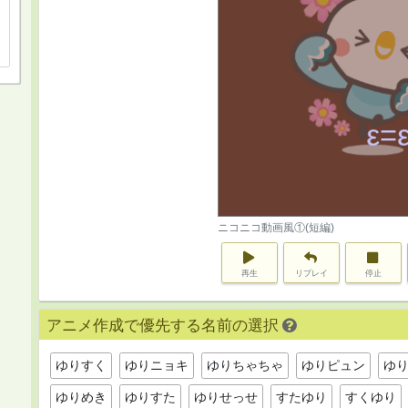
ニコニコ動画風①(短編)
再生
リプレイ
停止
アニメ作成で優先する名前の選択
ゆりすく
ゆりニョキ
ゆりちゃちゃ
ゆりピュン
ゆ
ゆりめき
ゆりすた
ゆりせっせ
すたゆり
すくゆり