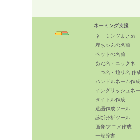
ネーミング支援
ネーミングまとめ
赤ちゃんの名前
ペットの名前
あだ名・ニックネ
二つ名・通り名 作
ハンドルネーム作
イングリッシュネ
タイトル作成
造語作成ツール
診断分析ツール
画像/アニメ作成
一般辞書