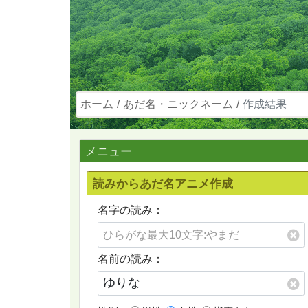
ホーム
あだ名・ニックネーム
作成結果
メニュー
読みからあだ名アニメ作成
名字の読み：
名前の読み：