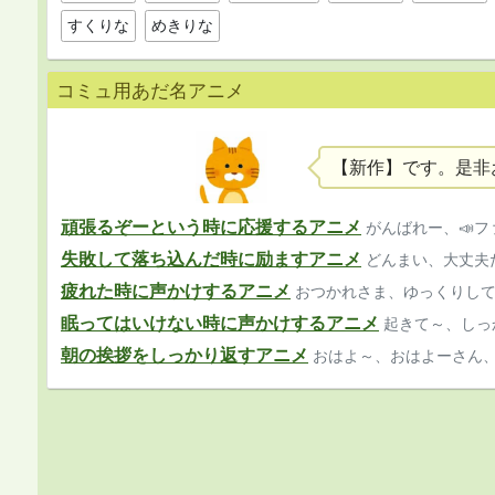
すくりな
めきりな
コミュ用あだ名アニメ
【新作】です。是非
頑張るぞーという時に応援するアニメ
がんばれー、📣
失敗して落ち込んだ時に励ますアニメ
どんまい、大丈夫
疲れた時に声かけするアニメ
おつかれさま、ゆっくりし
眠ってはいけない時に声かけするアニメ
起きて～、しっ
朝の挨拶をしっかり返すアニメ
おはよ～、おはよーさん