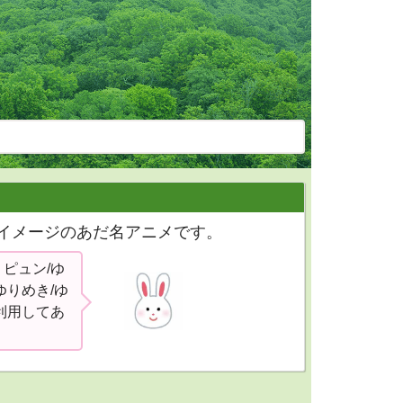
」イメージのあだ名アニメです。
りピュン/ゆ
ゆりめき/ゆ
利用してあ