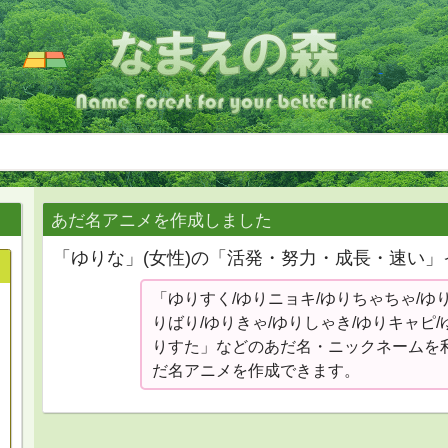
あだ名アニメを作成しました
「ゆりな」(女性)の「活発・努力・成長・速い
「ゆりすく/ゆりニョキ/ゆりちゃちゃ/ゆ
りばり/ゆりきゃ/ゆりしゃき/ゆりキャピ/
りすた」などのあだ名・ニックネームを
だ名アニメを作成できます。