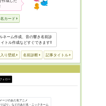
を作成した
！
だ名カード
ルネーム作成、音の響き名前診
事タイトル作成などすぐできます!!
前入り壁紙
名前診断
記事タイトル
フォロー