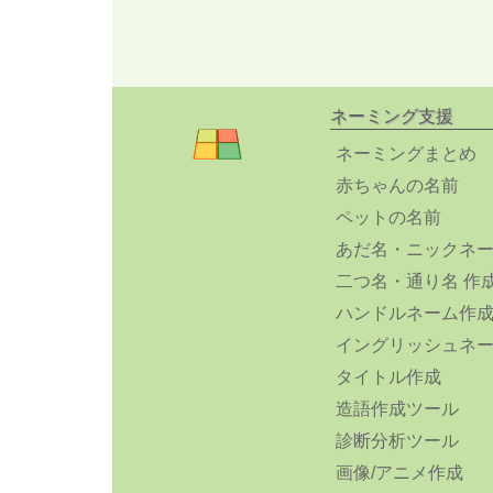
ネーミング支援
ネーミングまとめ
赤ちゃんの名前
ペットの名前
あだ名・ニックネ
二つ名・通り名 作
ハンドルネーム作
イングリッシュネ
タイトル作成
造語作成ツール
診断分析ツール
画像/アニメ作成