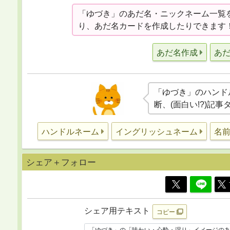
「ゆづき」のあだ名・ニックネーム一覧
り、あだ名カードを作成したりできます
あだ名作成
あ
「ゆづき」のハンド
断、(面白い!?)記
ハンドルネーム
イングリッシュネーム
名
シェア＋フォロー
シェア用テキスト
コピー