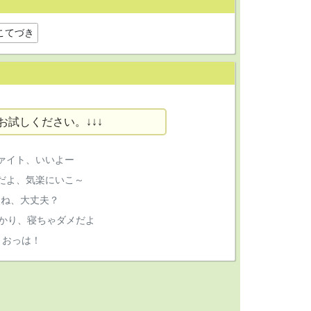
こてづき
お試しください。↓↓↓
ファイト、いいよー
だよ、気楽にいこ～
てね、大丈夫？
かり、寝ちゃダメだよ
、おっは！