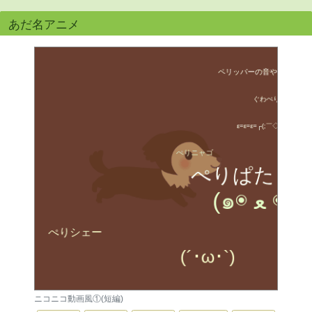
あだ名アニメ
ニコニコ動画風①(短編)