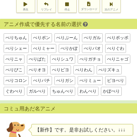
ダウンロード
再生
リプレイ
停止
次のアニメ
アニメ作成で優先する名前の選択
ぺりちゅん
ぺりポン
ぺりぶーん
ぺりガル
ぺりポッポ
ぺりシェー
ぺりミャー
ぺりかぽ
ぺりパオ
ぺりぐわ
ぺりニャ
ぺりぱた
ぺりシュワ
ぺりガチョ
ぺりニャゴ
ぺりぴこ
ぺりオヨ
ぺりピヨ
ぺりわん
ぺりズキュ
ぺりコロン
ぺりパチ
ぺりガシ
ぺりミュー
ピヨぺり
ぐわぺり
ガルぺり
ちゅんぺり
わんぺり
かぽぺり
コミュ用あだ名アニメ
【新作】です。是非お試しください。↓↓↓