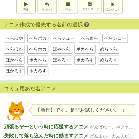
ダウンロード
再生
リプレイ
停止
次のアニメ
アニメ作成で優先する名前の選択
へらほや
へらポカ
へらジュー
へらめら
へらシュー
へらほか
へらホカ
ほやへら
ポカへら
めらへら
ほかへら
ホカへら
ほやろす
ポカろす
めらろす
ほかろす
ホカろす
コミュ用あだ名アニメ
【新作】です。是非お試しください。↓↓↓
頑張るぞーという時に応援するアニメ
がんばれー、📣ファイト、いいよー
失敗して落ち込んだ時に励ますアニメ
どんまい、大丈夫だよ、気楽にいこ～