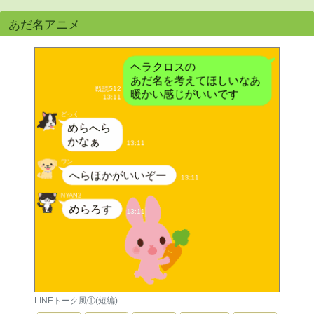
あだ名アニメ
LINEトーク風①(短編)