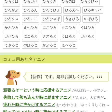
ひろうは
ひろガハ
ひろうき
ひろのほ
ひろうひゃ
ひろかぷ
ひろるん
ひろうひょ
ひろえへ
ひろキャハ
ひろクス
ひろにこ
ひろひゃほ
うきひろ
のほひろ
かぷひろ
えへひろ
にこひろ
クスひろ
うはひろ
ガハひろ
にころと
クスろと
うはろと
ガハろと
うきろと
のほろと
かぷろと
えへろと
コミュ用あだ名アニメ
【新作】です。是非お試しください。↓↓↓
頑張るぞーという時に応援するアニメ
がんばれー、📣ファイト、いいよー
失敗して落ち込んだ時に励ますアニメ
どんまい、大丈夫だよ、気楽にいこ～
疲れた時に声かけするアニメ
おつかれさま、ゆっくりしてね、大丈夫？
眠ってはいけない時に声かけするアニメ
起きて～、しっかり、寝ちゃダメだよ