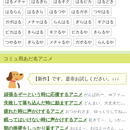
はるメチャ
はるぎら
はるギク
はるピカ
はるどき
はるらん
はるきら
はるつや
はるガボ
つやはる
ガボはる
メチャはる
らんはる
ぎらはる
ギクはる
ピカはる
きらはる
ギクるや
ピカるや
きらるや
つやるや
ぎらるや
メチャるや
ガボるや
らんるや
コミュ用あだ名アニメ
【新作】です。是非お試しください。↓↓↓
頑張るぞーという時に応援するアニメ
がんばれー、📣ファイト、いいよー
失敗して落ち込んだ時に励ますアニメ
どんまい、大丈夫だよ、気楽にいこ～
疲れた時に声かけするアニメ
おつかれさま、ゆっくりしてね、大丈夫？
眠ってはいけない時に声かけするアニメ
起きて～、しっかり、寝ちゃダメだよ
朝の挨拶をしっかり返すアニメ
おはよ～、おはよーさん、おっは！