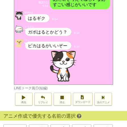
LINEトーク風①(短編)
ダウンロード
再生
リプレイ
停止
次のアニメ
アニメ作成で優先する名前の選択