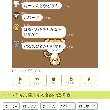
LINEトーク風①(短編)
ダウンロード
再生
リプレイ
停止
次のアニメ
アニメ作成で優先する名前の選択
はーくん
はるぷよ
はっくん
ハワード
はるボーイ