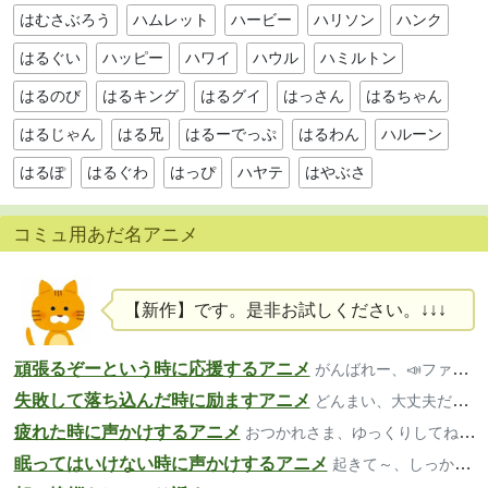
はむさぶろう
ハムレット
ハービー
ハリソン
ハンク
はるぐい
ハッピー
ハワイ
ハウル
ハミルトン
はるのび
はるキング
はるグイ
はっさん
はるちゃん
はるじゃん
はる兄
はるーでっぷ
はるわん
ハルーン
はるぽ
はるぐわ
はっぴ
ハヤテ
はやぶさ
コミュ用あだ名アニメ
【新作】です。是非お試しください。↓↓↓
頑張るぞーという時に応援するアニメ
がんばれー、📣ファイト、いいよー
失敗して落ち込んだ時に励ますアニメ
どんまい、大丈夫だよ、気楽にいこ～
疲れた時に声かけするアニメ
おつかれさま、ゆっくりしてね、大丈夫？
眠ってはいけない時に声かけするアニメ
起きて～、しっかり、寝ちゃダメだよ