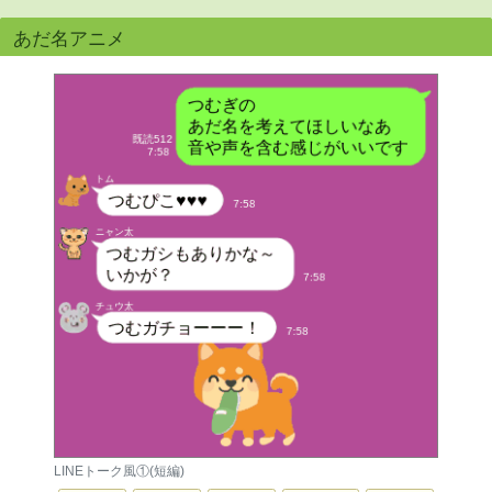
あだ名アニメ
LINEトーク風①(短編)