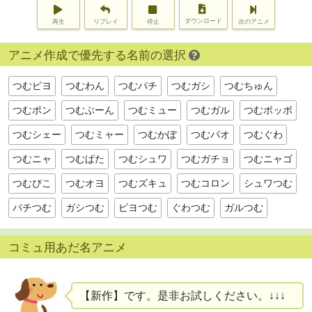
ダウンロード
再生
リプレイ
停止
次のアニメ
アニメ作成で優先する名前の選択
つむピヨ
つむわん
つむパチ
つむガシ
つむちゅん
つむポン
つむぶーん
つむミュー
つむガル
つむポッポ
つむシェー
つむミャー
つむかぽ
つむパオ
つむぐわ
つむニャ
つむぱた
つむシュワ
つむガチョ
つむニャゴ
つむぴこ
つむオヨ
つむズキュ
つむコロン
シュワつむ
パチつむ
ガシつむ
ピヨつむ
ぐわつむ
ガルつむ
コミュ用あだ名アニメ
【新作】です。是非お試しください。↓↓↓