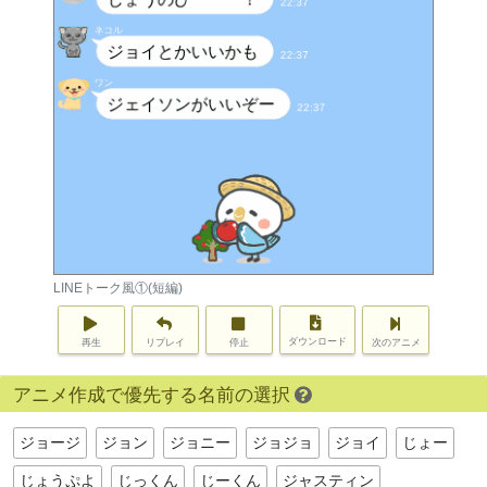
LINEトーク風①(短編)
ダウンロード
再生
リプレイ
停止
次のアニメ
アニメ作成で優先する名前の選択
ジョージ
ジョン
ジョニー
ジョジョ
ジョイ
じょー
じょうぷよ
じっくん
じーくん
ジャスティン