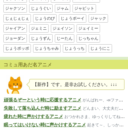
ジャクソン
じょうぐい
ジャム
ジャビット
じぇじぇじぇ
じょうのび
じょうボーイ
ジャック
ジャイアン
ジェミニ
ジェイソン
ジェイミー
ジョーダン
じょうずん
じーたん
じっちゃん
じょうポッポ
じょうちゃみ
じょうっち
じょうにこ
コミュ用あだ名アニメ
【新作】です。是非お試しください。↓↓↓
頑張るぞーという時に応援するアニメ
がんばれー、📣ファイト、いいよー
失敗して落ち込んだ時に励ますアニメ
どんまい、大丈夫だよ、気楽にいこ～
疲れた時に声かけするアニメ
おつかれさま、ゆっくりしてね、大丈夫？
眠ってはいけない時に声かけするアニメ
起きて～、しっかり、寝ちゃダメだよ