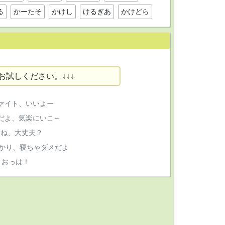
る
かーたそ
かけし
けるぎあ
かけどら
お試しください。↓↓↓
ファイト、いいよー
だよ、気楽にいこ～
てね、大丈夫？
かり、寝ちゃダメだよ
、おっは！