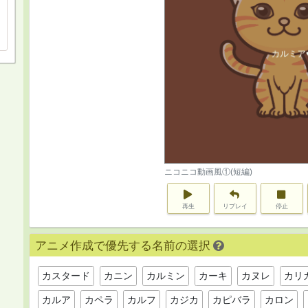
ニコニコ動画風①(短編)
再生
リプレイ
停止
アニメ作成で優先する名前の選択
カスタード
カニン
カルミン
カーキ
カヌレ
カリ
カルア
カペラ
カルフ
カジカ
カピバラ
カロン