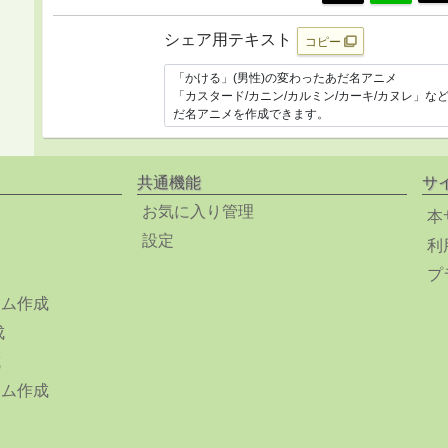
シェア用テキスト
コピー
共通機能
サ
お気に入り管理
本
設定
利
プ
ーム作成
成
成
ーム作成