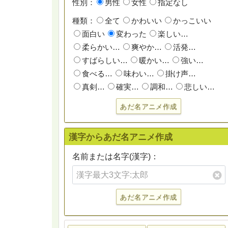
性別：
男性
女性
指定なし
種類：
全て
かわいい
かっこいい
面白い
変わった
楽しい…
柔らかい…
爽やか…
活発…
すばらしい…
暖かい…
強い…
食べる…
味わい…
掛け声…
真剣…
確実…
調和…
悲しい…
あだ名アニメ作成
漢字からあだ名アニメ作成
名前または名字(漢字)：
あだ名アニメ作成