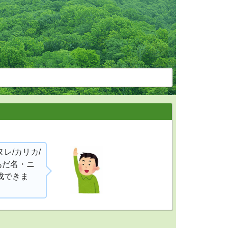
レ/カリカ/
あだ名・ニ
成できま