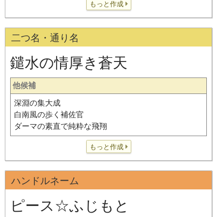
もっと作成
二つ名・通り名
鑓水の情厚き蒼天
他候補
深淵の集大成
白南風の歩く補佐官
ダーマの素直で純粋な飛翔
もっと作成
ハンドルネーム
ピース☆ふじもと