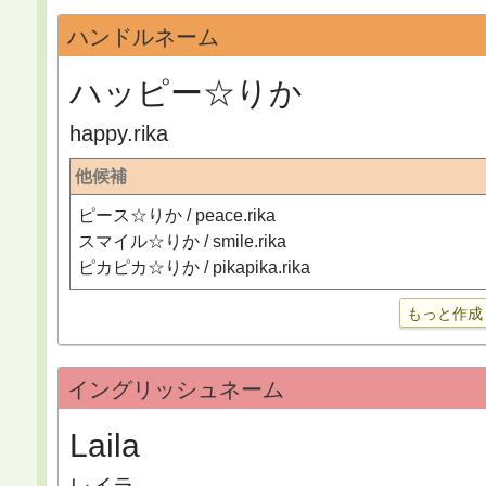
ハンドルネーム
ハッピー☆りか
happy.rika
他候補
ピース☆りか / peace.rika
スマイル☆りか / smile.rika
ピカピカ☆りか / pikapika.rika
もっと作成
イングリッシュネーム
Laila