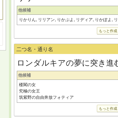
他候補
りかりん, リリアン, りかぷよ, リディア, りかぽよ, 
もっと作成
二つ名・通り名
ロンダルキアの夢に突き進
他候補
楼閣の女
究極の女王
筑紫野の自由奔放フォティア
もっと作成