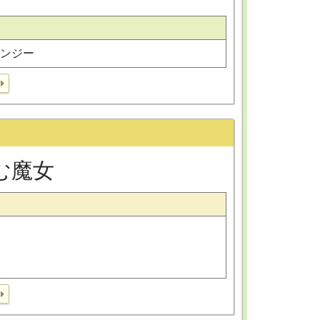
リンジー
む魔女