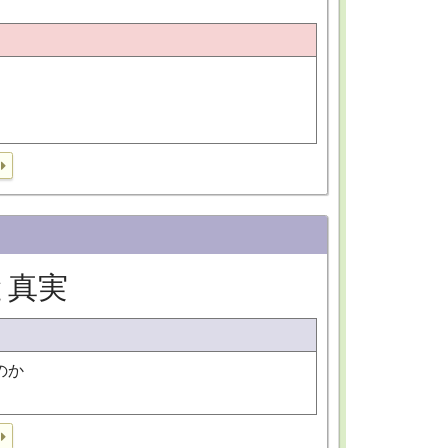
と真実
のか