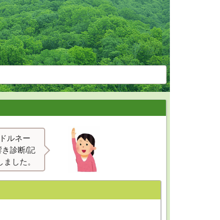
ンドルネー
響き診断/記
しました。