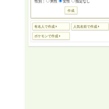
性別：
男性
女性
指定なし
作成
有名人で作成
人気名前で作成
ポケモンで作成