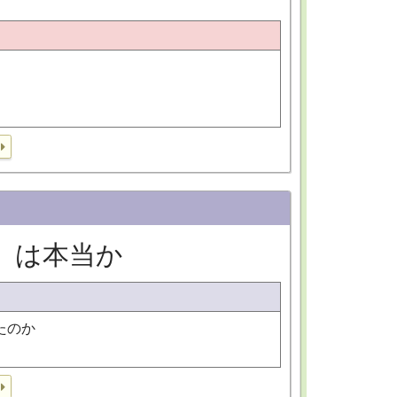
」は本当か
たのか