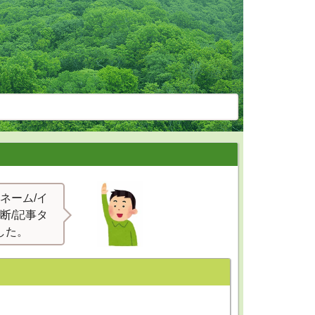
ネーム/イ
断/記事タ
した。