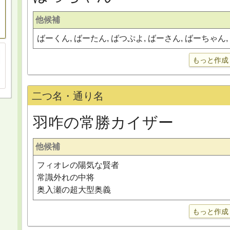
他候補
ばーくん, ばーたん, ばつぷよ, ばーさん, ばーちゃん
もっと作成
二つ名・通り名
羽咋の常勝カイザー
他候補
フィオレの陽気な賢者
常識外れの中将
奥入瀬の超大型奥義
もっと作成