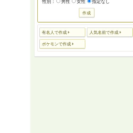
性別：
男性
女性
指定なし
作成
有名人で作成
人気名前で作成
ポケモンで作成