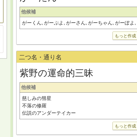
他候補
がーくん, がーぷよ, がーさん, がーちゃん, がーぽよ
もっと作成
二つ名・通り名
紫野の運命的三昧
他候補
慈しみの彗星
不落の修羅
伝説のアンダーテイカー
もっと作成