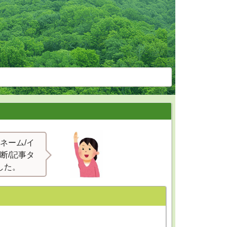
ネーム/イ
断/記事タ
した。