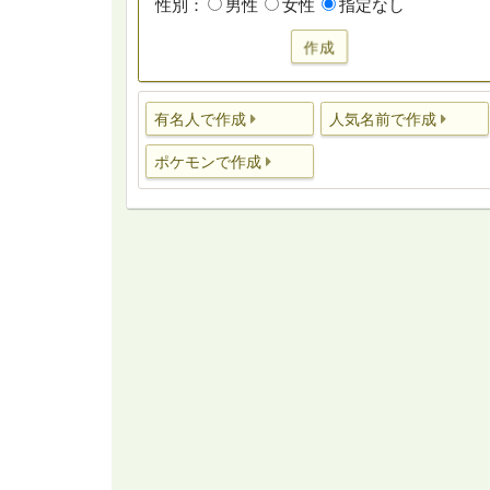
性別：
男性
女性
指定なし
作成
有名人で作成
人気名前で作成
ポケモンで作成