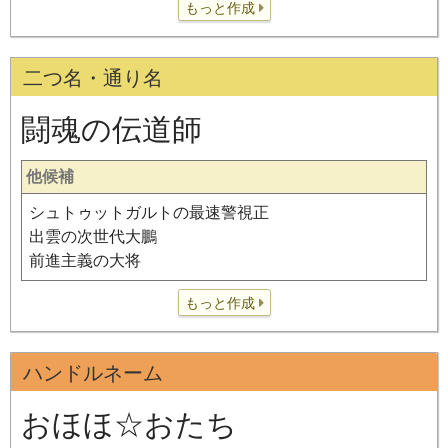
もっと作成
二つ名・通り名
闘魂の伝道師
他候補
シュトゥットガルトの最速警視正
出雲の次世代大鵬
前進主義の大将
もっと作成
ハンドルネーム
おほほ☆おたち