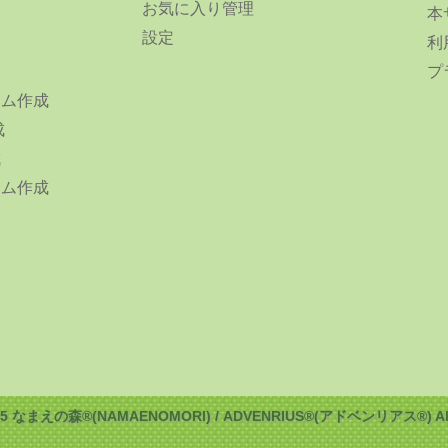
お気に入り管理
本
設定
利
プ
ーム作成
成
成
ーム作成
025 なまえの森®(NAMAENOMORI) / ADVENRIUS®(アドベンリアス®) All ri