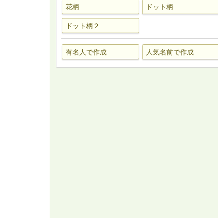
花柄
ドット柄
ドット柄２
有名人で作成
人気名前で作成