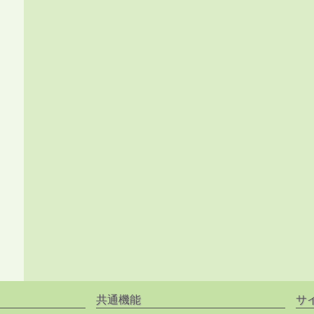
共通機能
サ