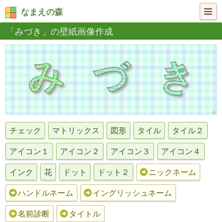
なまえの森
「みづき」の壁紙画像作成
チェック
マトリックス
図形
タイル
タイル２
アイコン１
アイコン２
アイコン３
アイコン４
インク
花
ドット
ドット２
ニックネーム
ハンドルネーム
イングリッシュネーム
名前診断
タイトル