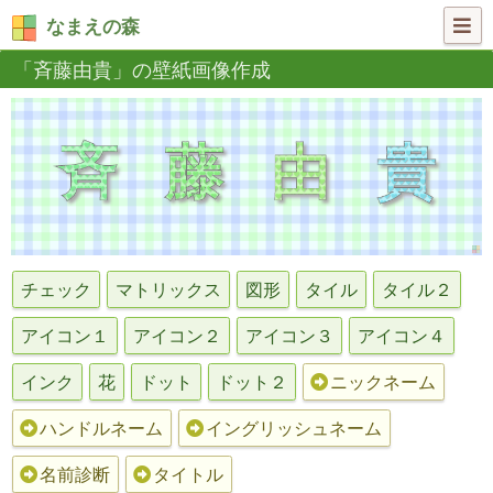
なまえの森
「斉藤由貴」の壁紙画像作成
チェック
マトリックス
図形
タイル
タイル２
アイコン１
アイコン２
アイコン３
アイコン４
インク
花
ドット
ドット２
ニックネーム
ハンドルネーム
イングリッシュネーム
名前診断
タイトル