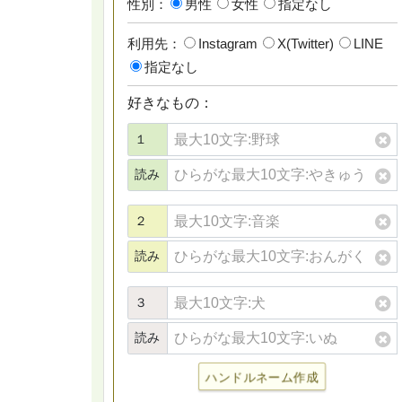
性別：
男性
女性
指定なし
利用先：
Instagram
X(Twitter)
LINE
指定なし
好きなもの：
１
読み
２
読み
３
読み
ハンドルネーム作成