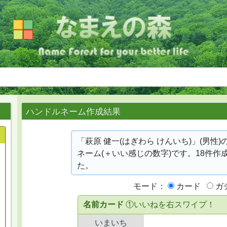
ハンドルネーム作成結果
「萩原 健一(はぎわら けんいち)」(男性
ネーム(＋いい感じの数字)です。18件作
た。
モード：
カード
ガ
名前カード
①いいねを右スワイプ！
いまいち