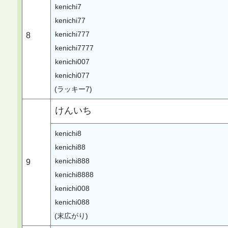
kenichi7
kenichi77
kenichi777
8
kenichi7777
kenichi007
kenichi077
(ラッキー7)
けんいち
kenichi8
kenichi88
kenichi888
9
kenichi8888
kenichi008
kenichi088
(末広がり)