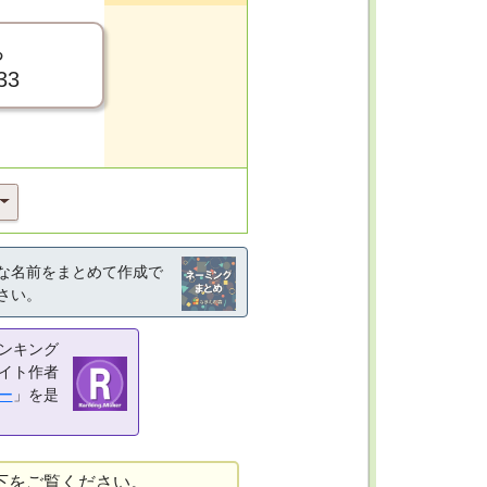
ち
33
な名前をまとめて作成で
さい。
ンキング
イト作者
ー
」を是
下をご覧ください。