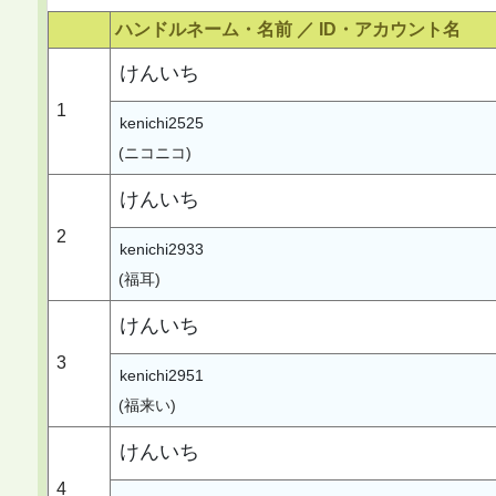
ハンドルネーム・名前 ／
ID・アカウント名
けんいち
1
kenichi2525
(ニコニコ)
けんいち
2
kenichi2933
(福耳)
けんいち
3
kenichi2951
(福来い)
けんいち
4