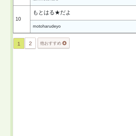
もとはる★だよ
10
motoharudeyo
2
1
他おすすめ