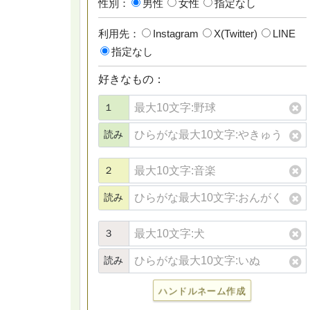
性別：
男性
女性
指定なし
利用先：
Instagram
X(Twitter)
LINE
指定なし
好きなもの：
１
読み
２
読み
３
読み
ハンドルネーム作成