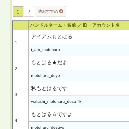
2
1
他おすすめ
ハンドルネーム・名前 ／
ID・アカウント名
アイアムもとはる
1
i_am_motoharu
もとはる★だよ
2
motoharu_deyo
私もとはるです
3
watashi_motoharu_desu ※
もとはる☆ですよ
4
motoharu_desuyo