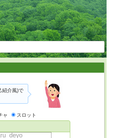
己紹介風)で
チャ
スロット