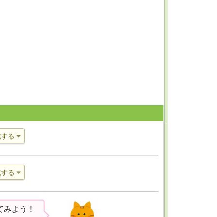
成する
成する
てみよう！