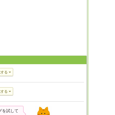
成する
成する
グを試して