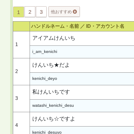
2
3
1
他おすすめ
ハンドルネーム・名前 ／
ID・アカウント名
アイアムけんいち
1
i_am_kenichi
けんいち★だよ
2
kenichi_deyo
私けんいちです
3
watashi_kenichi_desu
けんいち☆ですよ
4
kenichi_desuyo