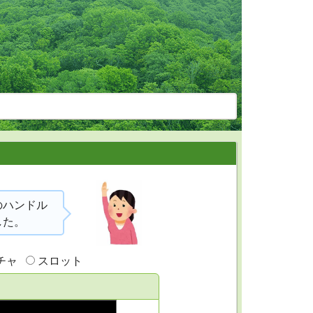
)のハンドル
した。
チャ
スロット