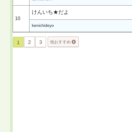
けんいち★だよ
10
kenichideyo
2
3
1
他おすすめ