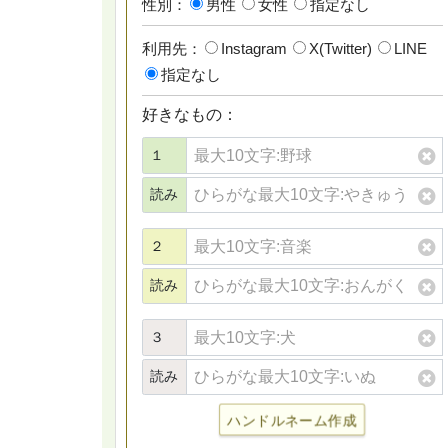
性別：
男性
女性
指定なし
利用先：
Instagram
X(Twitter)
LINE
指定なし
好きなもの：
１
読み
２
読み
３
読み
ハンドルネーム作成