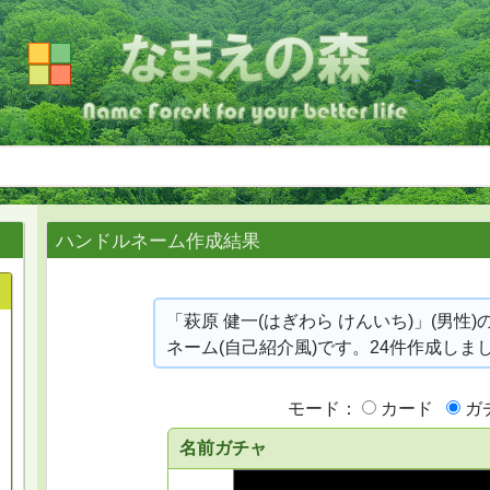
ハンドルネーム作成結果
「萩原 健一(はぎわら けんいち)」(男性
ネーム(自己紹介風)です。24件作成しま
モード：
カード
ガ
名前ガチャ