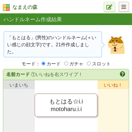
なまえの森
ハンドルネーム作成結果
「もとはる」(男性)のハンドルネーム(＋い
い感じの顔文字)です。21件作成しまし
た。
モード：
カード
ガチャ
スロット
名前カード
①いいねを右スワイプ！
いまいち
いいね！
もとはる☆i.i
motoharu.i.i