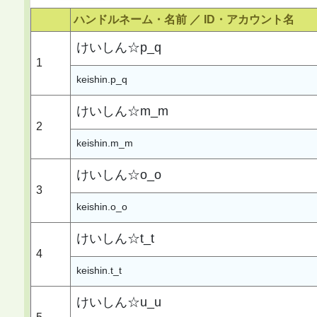
ハンドルネーム・名前 ／
ID・アカウント名
けいしん☆p_q
1
keishin.p_q
けいしん☆m_m
2
keishin.m_m
けいしん☆o_o
3
keishin.o_o
けいしん☆t_t
4
keishin.t_t
けいしん☆u_u