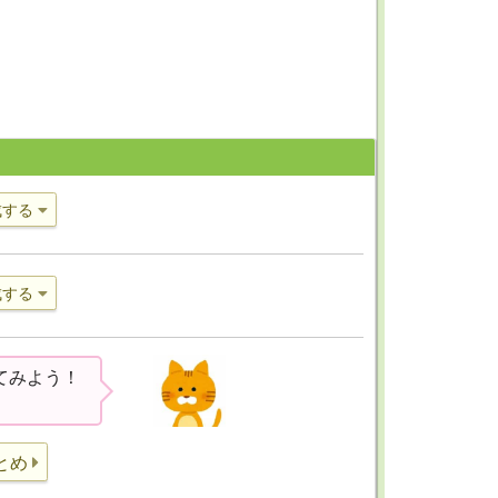
成する
成する
てみよう！
とめ