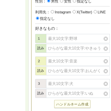
性別：
男性
女性
指定なし
利用先：
Instagram
X(Twitter)
LINE
指定なし
好きなもの：
１
読み
２
読み
３
読み
ハンドルネーム作成