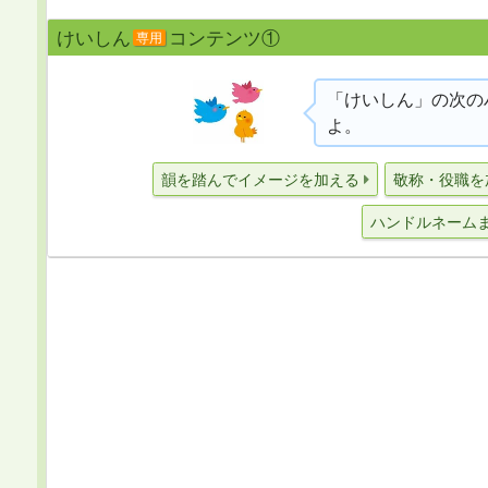
けいしん
コンテンツ①
専用
「けいしん」の次の
よ。
韻を踏んでイメージを加える
敬称・役職を
ハンドルネーム