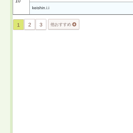
10
keishin.i.i
2
3
1
他おすすめ