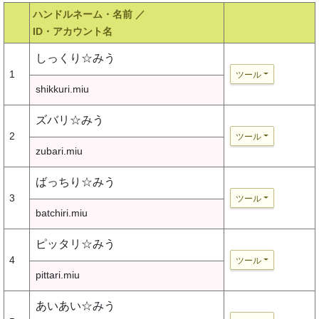
ハンドルネーム・名前 ／
ID・アカウント名
しっくり☆みう
1
ツール
shikkuri.miu
ズバリ☆みう
2
ツール
zubari.miu
ばっちり☆みう
3
ツール
batchiri.miu
ピッタリ☆みう
4
ツール
pittari.miu
あいあい☆みう