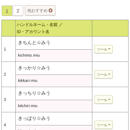
2
1
他おすすめ
ハンドルネーム・名前 ／
ID・アカウント名
きちんと☆みう
1
ツール
kichinto.miu
きっかり☆みう
2
ツール
kikkari.miu
きっちり☆みう
3
ツール
kitchiri.miu
きっぱり☆みう
4
ツール