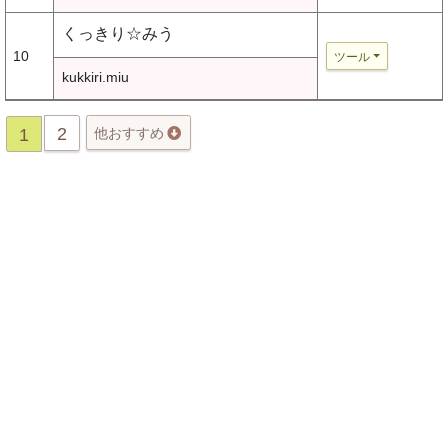
くっきり☆みう
10
ツール
kukkiri.miu
2
1
他おすすめ