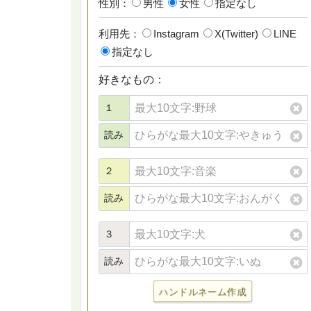
性別：
男性
女性
指定なし
利用先：
Instagram
X(Twitter)
LINE
指定なし
好きなもの：
１
読み
２
読み
３
読み
ハンドルネーム作成