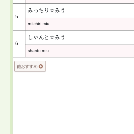
みっちり☆みう
5
mitchiri.miu
しゃんと☆みう
6
shanto.miu
他おすすめ