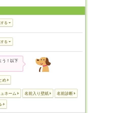
成する
成する
よう！以下
とめ
シュネーム
名前入り壁紙
名前診断
ル