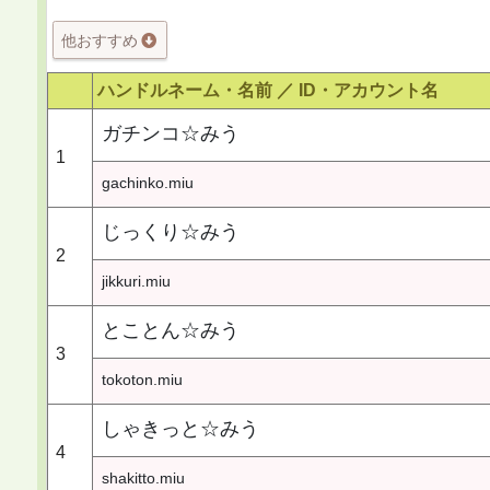
他おすすめ
ハンドルネーム・名前 ／
ID・アカウント名
ガチンコ☆みう
1
gachinko.miu
じっくり☆みう
2
jikkuri.miu
とことん☆みう
3
tokoton.miu
しゃきっと☆みう
4
shakitto.miu