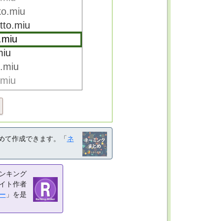
めて作成できます。「
ネ
ンキング
イト作者
ー
」を是