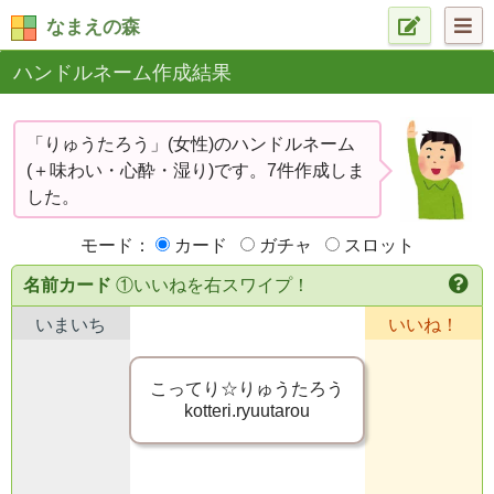
なまえの森
ハンドルネーム作成結果
「りゅうたろう」(女性)のハンドルネーム
(＋味わい・心酔・湿り)です。7件作成しま
した。
モード：
カード
ガチャ
スロット
名前カード
①いいねを右スワイプ！
いまいち
いいね！
こってり☆りゅうたろう
kotteri.ryuutarou