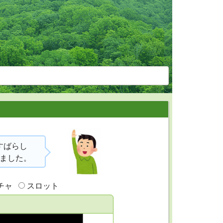
すばらし
しました。
チャ
スロット