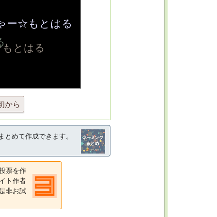
初から
まとめて作成できます。
投票を作
イト作者
是非お試