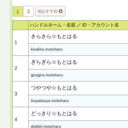
2
1
他おすすめ
ハンドルネーム・名前 ／
ID・アカウント名
きらきら☆もとはる
1
kirakira.motoharu
ぎらぎら☆もとはる
2
giragira.motoharu
つやつや☆もとはる
3
tsuyatsuya.motoharu
どっきり☆もとはる
4
dokkiri.motoharu