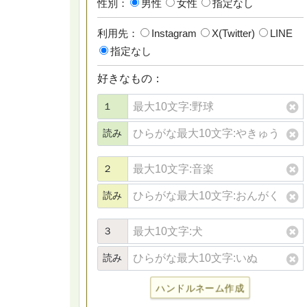
性別：
男性
女性
指定なし
利用先：
Instagram
X(Twitter)
LINE
指定なし
好きなもの：
１
読み
２
読み
３
読み
ハンドルネーム作成