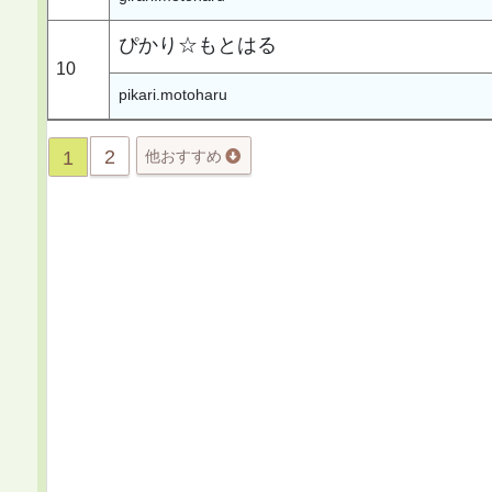
ぴかり☆もとはる
10
pikari.motoharu
2
1
他おすすめ