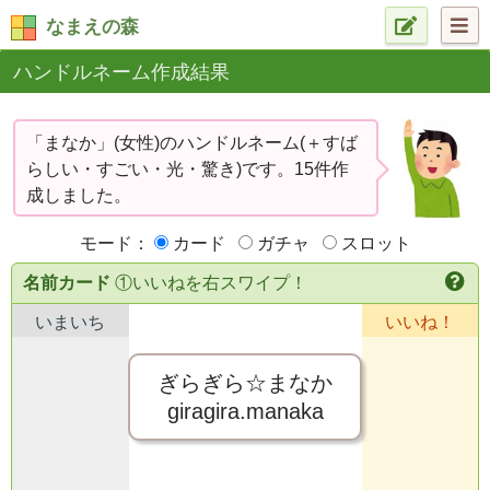
なまえの森
ハンドルネーム作成結果
「まなか」(女性)のハンドルネーム(＋すば
らしい・すごい・光・驚き)です。15件作
成しました。
モード：
カード
ガチャ
スロット
名前カード
①いいねを右スワイプ！
いまいち
いいね！
ぎらぎら☆まなか
giragira.manaka