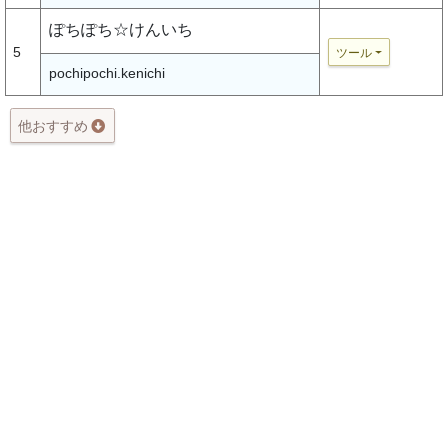
ぽちぽち☆けんいち
5
ツール
pochipochi.kenichi
他おすすめ