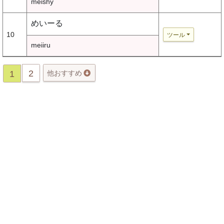
meishy
めいーる
10
ツール
meiiru
2
1
他おすすめ