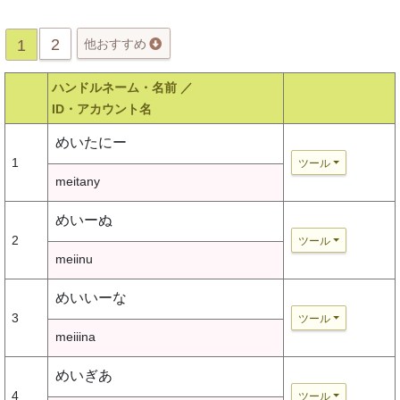
2
1
他おすすめ
ハンドルネーム・名前 ／
ID・アカウント名
めいたにー
1
ツール
meitany
めいーぬ
2
ツール
meiinu
めいいーな
3
ツール
meiiina
めいぎあ
4
ツール