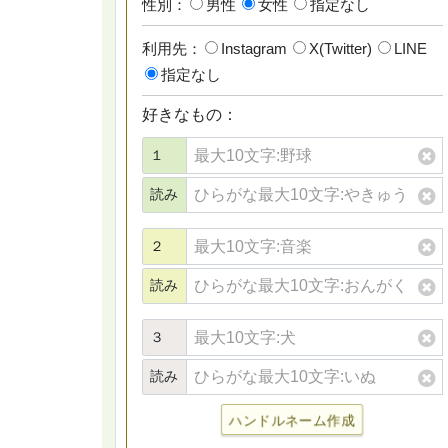
性別：
男性
女性
指定なし
利用先：
Instagram
X(Twitter)
LINE
指定なし
好きなもの：
１
読み
２
読み
３
読み
ハンドルネーム作成