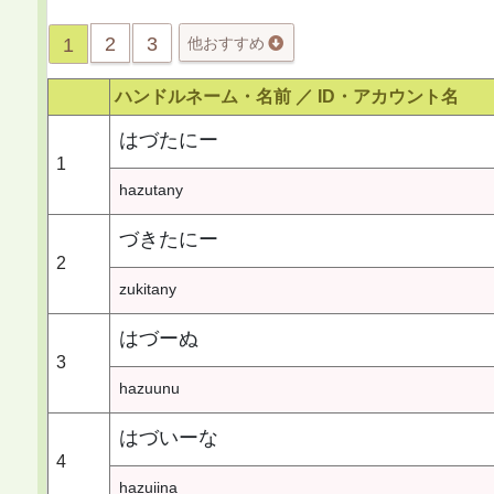
2
3
1
他おすすめ
ハンドルネーム・名前 ／
ID・アカウント名
はづたにー
1
hazutany
づきたにー
2
zukitany
はづーぬ
3
hazuunu
はづいーな
4
hazuiina