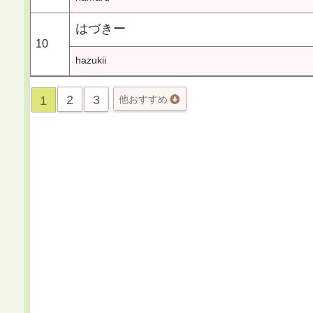
はづきー
10
hazukii
2
3
1
他おすすめ