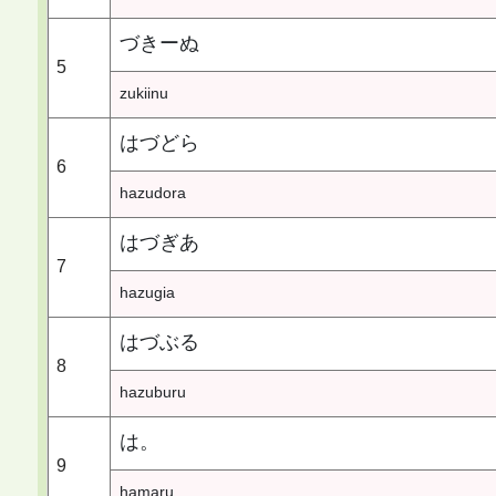
づきーぬ
5
zukiinu
はづどら
6
hazudora
はづぎあ
7
hazugia
はづぶる
8
hazuburu
は。
9
hamaru