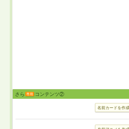
さら
コンテンツ②
専用
名前カードを作