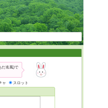
あだ名風)で
チャ
スロット