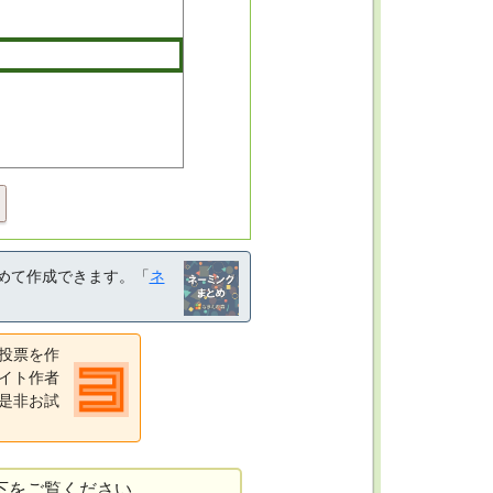
めて作成できます。「
ネ
投票を作
イト作者
是非お試
下をご覧ください。