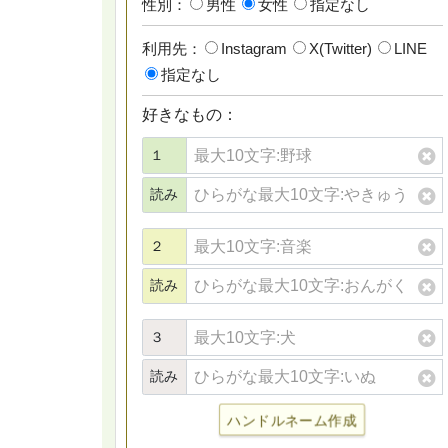
性別：
男性
女性
指定なし
利用先：
Instagram
X(Twitter)
LINE
指定なし
好きなもの：
１
読み
２
読み
３
読み
ハンドルネーム作成