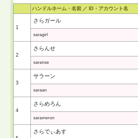
ハンドルネーム・名前 ／
ID・アカウント名
さらガール
1
saragirl
さらんせ
2
saranse
サラーン
3
saraan
さらめろん
4
sarameron
さらでぃあす