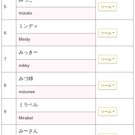
5
ツール
mizuko
ミンディ
6
ツール
Mindy
みっきー
7
ツール
mikky
みづ姉
8
ツール
mizunee
ミラベル
9
ツール
Mirabel
みーさん